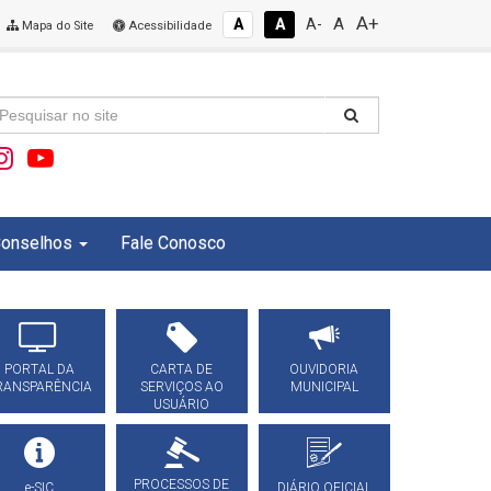
A+
A
A
A
A-
Mapa do Site
Acessibilidade
onselhos
Fale Conosco
PORTAL DA
CARTA DE
OUVIDORIA
RANSPARÊNCIA
SERVIÇOS AO
MUNICIPAL
USUÁRIO
PROCESSOS DE
e-SIC
DIÁRIO OFICIAL