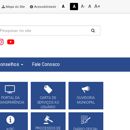
A+
A
A
A
A-
Mapa do Site
Acessibilidade
onselhos
Fale Conosco
PORTAL DA
CARTA DE
OUVIDORIA
RANSPARÊNCIA
SERVIÇOS AO
MUNICIPAL
USUÁRIO
PROCESSOS DE
e-SIC
DIÁRIO OFICIAL