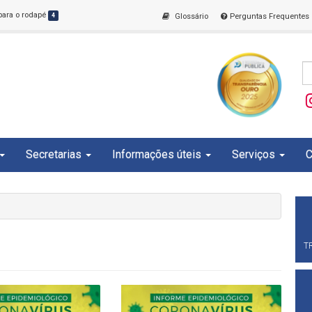
 para o rodapé
4
Glossário
Perguntas Frequentes
Secretarias
Informações úteis
Serviços
C
T