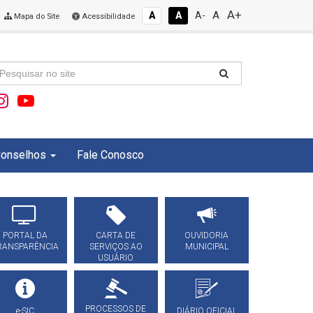
A+
A
A
A
A-
Mapa do Site
Acessibilidade
onselhos
Fale Conosco
PORTAL DA
CARTA DE
OUVIDORIA
RANSPARÊNCIA
SERVIÇOS AO
MUNICIPAL
USUÁRIO
PROCESSOS DE
e-SIC
DIÁRIO OFICIAL