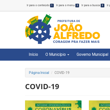
Ir para o conteúdo
Ir para o menu
Ir para a busca
Ir
1
2
3
Início
O Município
Governo Municipal
Página Inicial
COVID-19
COVID-19