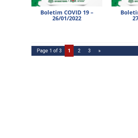
Boletim COVID 19 –
Bolet
26/01/2022
2
Page 1 of 3
1
2
3
»