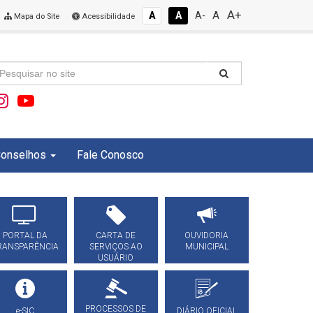
A+
A
A
A
A-
Mapa do Site
Acessibilidade
onselhos
Fale Conosco
PORTAL DA
CARTA DE
OUVIDORIA
RANSPARÊNCIA
SERVIÇOS AO
MUNICIPAL
USUÁRIO
PROCESSOS DE
e-SIC
DIÁRIO OFICIAL