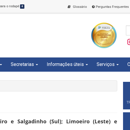
 para o rodapé
4
Glossário
Perguntas Frequentes
Secretarias
Informações úteis
Serviços
C
T
ro e Salgadinho (Sul); Limoeiro (Leste) e