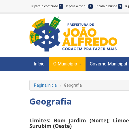
Ir para o conteúdo
Ir para o menu
Ir para a busca
Ir
1
2
3
Início
O Município
Governo Municipal
Página Inicial
Geografia
Geografia
Limites: Bom Jardim (Norte); Limoei
Surubim (Oeste)