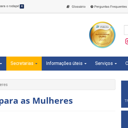
 para o rodapé
4
Glossário
Perguntas Frequentes
Secretarias
Informações úteis
Serviços
C
heres
 para as Mulheres
T