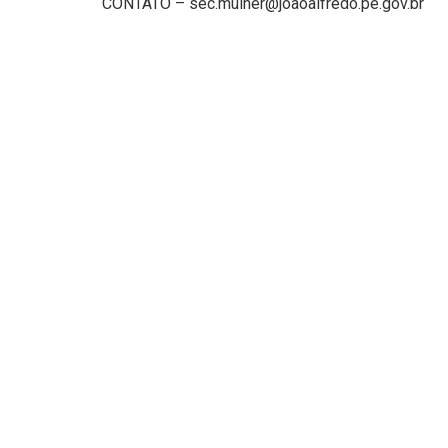
CONTATO – sec.mulher@joaoalfredo.pe.gov.br