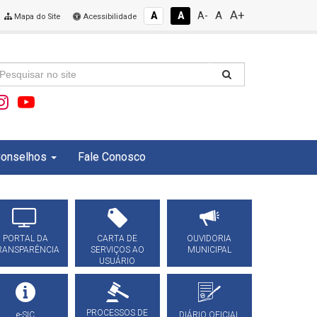
A+
A
A
A
A-
Mapa do Site
Acessibilidade
onselhos
Fale Conosco
PORTAL DA
CARTA DE
OUVIDORIA
RANSPARÊNCIA
SERVIÇOS AO
MUNICIPAL
USUÁRIO
PROCESSOS DE
e-SIC
DIÁRIO OFICIAL