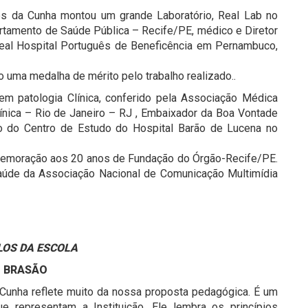
es da Cunha montou um grande Laboratório, Real Lab no
rtamento de Saúde Pública – Recife/PE, médico e Diretor
 Real Hospital Português de Beneficência em Pernambuco,
 uma medalha de mérito pelo trabalho realizado..
 em patologia Clínica, conferido pela Associação Médica
Clínica – Rio de Janeiro – RJ , Embaixador da Boa Vontade
 do Centro de Estudo do Hospital Barão de Lucena no
emoração aos 20 anos de Fundação do Órgão-Recife/PE.
aúde da Associação Nacional de Comunicação Multimídia
LOS DA ESCOLA
 BRASÃO
 Cunha reflete muito da nossa proposta pedagógica. É um
e representam a Instituição. Ele lembra os princípios