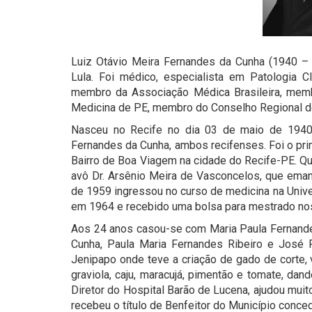
Luiz Otávio Meira Fernandes da Cunha (1940 – 
Lula. Foi médico, especialista em Patologia C
membro da Associação Médica Brasileira, memb
Medicina de PE, membro do Conselho Regional de
Nasceu no Recife no dia 03 de maio de 1940
Fernandes da Cunha, ambos recifenses. Foi o pri
Bairro de Boa Viagem na cidade do Recife-PE. Qu
avô Dr. Arsênio Meira de Vasconcelos, que eman
de 1959 ingressou no curso de medicina na Uni
em 1964 e recebido uma bolsa para mestrado no
Aos 24 anos casou-se com Maria Paula Fernandes
Cunha, Paula Maria Fernandes Ribeiro e José
Jenipapo onde teve a criação de gado de corte, v
graviola, caju, maracujá, pimentão e tomate, da
Diretor do Hospital Barão de Lucena, ajudou mu
recebeu o título de Benfeitor do Município conce