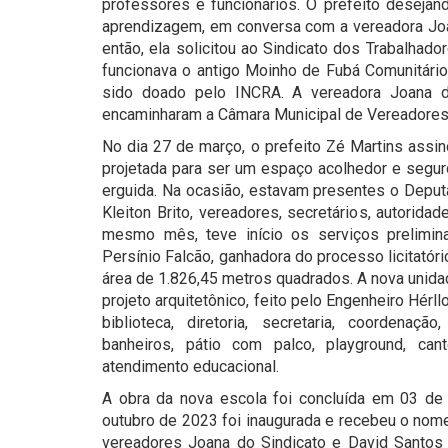
professores e funcionários. O prefeito desejand
aprendizagem, em conversa com a vereadora Joana
então, ela solicitou ao Sindicato dos Trabalhad
funcionava o antigo Moinho de Fubá Comunitário 
sido doado pelo INCRA. A vereadora Joana d
encaminharam a Câmara Municipal de Vereadores 
No dia 27 de março, o prefeito Zé Martins assin
projetada para ser um espaço acolhedor e seguro
erguida. Na ocasião, estavam presentes o Deputa
Kleiton Brito, vereadores, secretários, autorida
mesmo mês, teve início os serviços prelimina
Persínio Falcão, ganhadora do processo licitatór
área de 1.826,45 metros quadrados. A nova unida
projeto arquitetônico, feito pelo Engenheiro Hér
biblioteca, diretoria, secretaria, coordenação,
banheiros, pátio com palco, playground, ca
atendimento educacional.
A obra da nova escola foi concluída em 03 de
outubro de 2023 foi inaugurada e recebeu o nome
vereadores Joana do Sindicato e David Santo