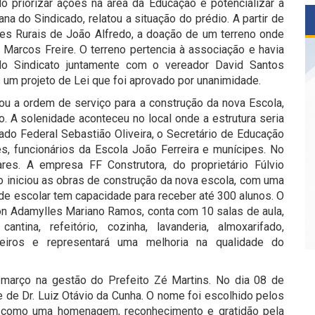
o priorizar ações na área da Educação e potencializar a
 do Sindicado, relatou a situação do prédio. A partir de
ores Rurais de João Alfredo, a doação de um terreno onde
Marcos Freire. O terreno pertencia à associação e havia
o Sindicato juntamente com o vereador David Santos
um projeto de Lei que foi aprovado por unanimidade.
ou a ordem de serviço para a construção da nova Escola,
. A solenidade aconteceu no local onde a estrutura seria
do Federal Sebastião Oliveira, o Secretário de Educação
des, funcionários da Escola João Ferreira e munícipes. No
res. A empresa FF Construtora, do proprietário Fúlvio
io iniciou as obras de construção da nova escola, com uma
de escolar tem capacidade para receber até 300 alunos. O
llon Adamylles Mariano Ramos, conta com 10 salas de aula,
 cantina, refeitório, cozinha, lavanderia, almoxarifado,
nteiros e representará uma melhoria na qualidade do
 março na gestão do Prefeito Zé Martins. No dia 08 de
 de Dr. Luiz Otávio da Cunha. O nome foi escolhido pelos
s como uma homenagem, reconhecimento e gratidão pela