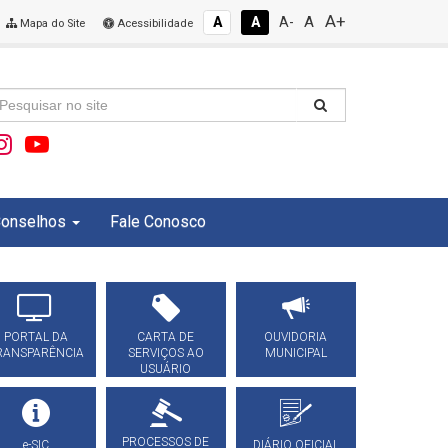
A+
A
A
A
A-
Mapa do Site
Acessibilidade
onselhos
Fale Conosco
PORTAL DA
CARTA DE
OUVIDORIA
RANSPARÊNCIA
SERVIÇOS AO
MUNICIPAL
USUÁRIO
PROCESSOS DE
e-SIC
DIÁRIO OFICIAL