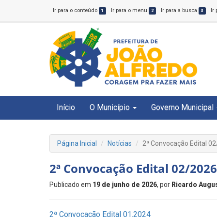
Ir para o conteúdo
Ir para o menu
Ir para a busca
Ir
1
2
3
Início
O Município
Governo Municipal
Página Inicial
Notícias
2ª Convocação Edital 02
2ª Convocação Edital 02/2026
Publicado em
19 de junho de 2026
, por
Ricardo Augu
2ª Convocação Edital 01.2024