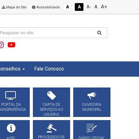
A+
A
A
A
A-
Mapa do Site
Acessibilidade
onselhos
Fale Conosco
PORTAL DA
CARTA DE
OUVIDORIA
RANSPARÊNCIA
SERVIÇOS AO
MUNICIPAL
USUÁRIO
PROCESSOS DE
e-SIC
DIÁRIO OFICIAL