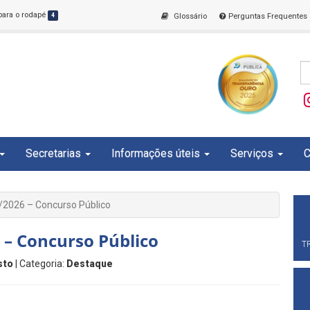
 para o rodapé
4
Glossário
Perguntas Frequentes
Secretarias
Informações úteis
Serviços
C
/2026 – Concurso Público
 – Concurso Público
T
sto
| Categoria:
Destaque