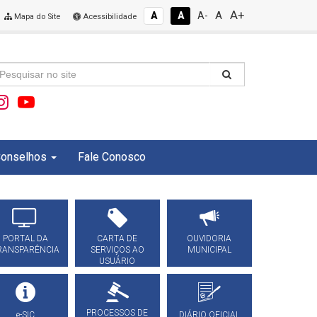
A+
A
A
A
A-
Mapa do Site
Acessibilidade
onselhos
Fale Conosco
PORTAL DA
CARTA DE
OUVIDORIA
RANSPARÊNCIA
SERVIÇOS AO
MUNICIPAL
USUÁRIO
PROCESSOS DE
e-SIC
DIÁRIO OFICIAL