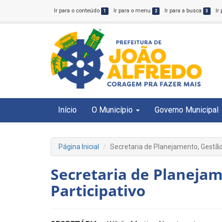
Ir para o conteúdo
Ir para o menu
Ir para a busca
Ir
1
2
3
Início
O Município
Governo Municipal
Página Inicial
Secretaria de Planejamento, Gestão
Secretaria de Planeja
Participativo