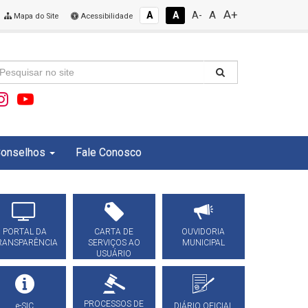
A+
A
A
A
A-
Mapa do Site
Acessibilidade
onselhos
Fale Conosco
PORTAL DA
CARTA DE
OUVIDORIA
RANSPARÊNCIA
SERVIÇOS AO
MUNICIPAL
USUÁRIO
PROCESSOS DE
e-SIC
DIÁRIO OFICIAL