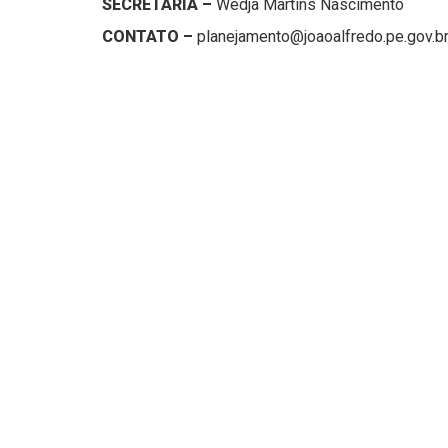
SECRETÁRIA –
Wêdja Martins Nascimento
CONTATO –
planejamento@joaoalfredo.pe.gov.b