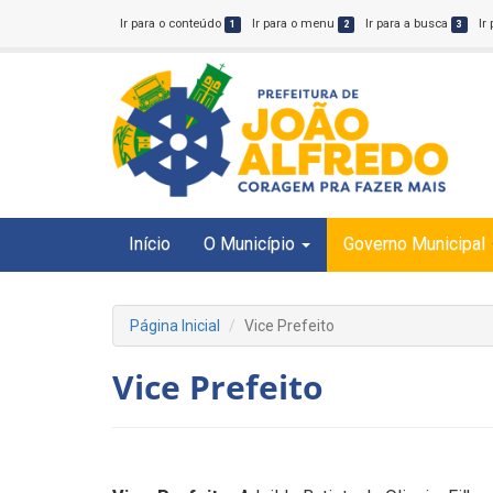
Ir para o conteúdo
Ir para o menu
Ir para a busca
Ir
1
2
3
Início
O Município
Governo Municipal
Página Inicial
Vice Prefeito
Vice Prefeito