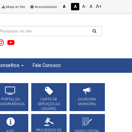
A+
A
A
A
A-
Mapa do Site
Acessibilidade
onselhos
Fale Conosco
PORTAL DA
CARTA DE
OUVIDORIA
RANSPARÊNCIA
SERVIÇOS AO
MUNICIPAL
USUÁRIO
PROCESSOS DE
e-SIC
DIÁRIO OFICIAL