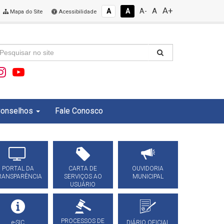
A+
A
A
A
A-
Mapa do Site
Acessibilidade
onselhos
Fale Conosco
PORTAL DA
CARTA DE
OUVIDORIA
RANSPARÊNCIA
SERVIÇOS AO
MUNICIPAL
USUÁRIO
PROCESSOS DE
e-SIC
DIÁRIO OFICIAL