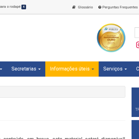
 para o rodapé
4
Glossário
Perguntas Frequentes
Secretarias
Informações úteis
Serviços
C
T