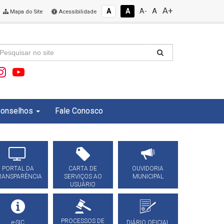
A+
A
A
A
A-
Mapa do Site
Acessibilidade
onselhos
Fale Conosco
PORTAL DA
CARTA DE
OUVIDORIA
RANSPARÊNCIA
SERVIÇOS AO
MUNICIPAL
USUÁRIO
PROCESSOS DE
e-SIC
DIÁRIO OFICIAL