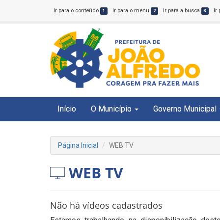
Ir para o conteúdo
Ir para o menu
Ir para a busca
Ir
1
2
3
Início
O Município
Governo Municipal
Página Inicial
WEB TV
WEB TV
Não há vídeos cadastrados