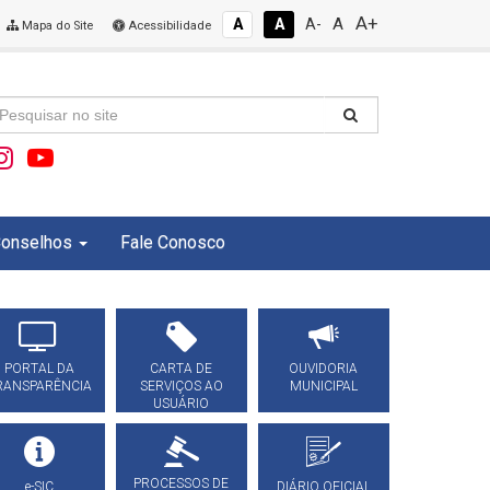
A+
A
A
A
A-
Mapa do Site
Acessibilidade
onselhos
Fale Conosco
PORTAL DA
CARTA DE
OUVIDORIA
RANSPARÊNCIA
SERVIÇOS AO
MUNICIPAL
USUÁRIO
PROCESSOS DE
e-SIC
DIÁRIO OFICIAL