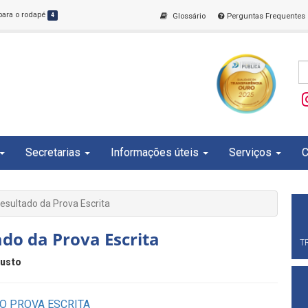
 para o rodapé
4
Glossário
Perguntas Frequentes
Secretarias
Informações úteis
Serviços
C
esultado da Prova Escrita
ado da Prova Escrita
T
gusto
O PROVA ESCRITA